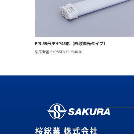
FPL55形/FHP45形（四段調光タイプ）
製品型番 SKR55FN73-MM83N
桜総業 株式会社