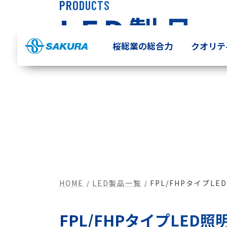
コ
ナ
LED製品
ン
ビ
テ
ゲ
ン
ー
桜総業の総合力
クオリテ
ツ
シ
へ
ョ
ス
ン
キ
に
ッ
移
プ
動
HOME
LED製品一覧
FPL/FHPタイプLE
FPL/FHPタイプLED照