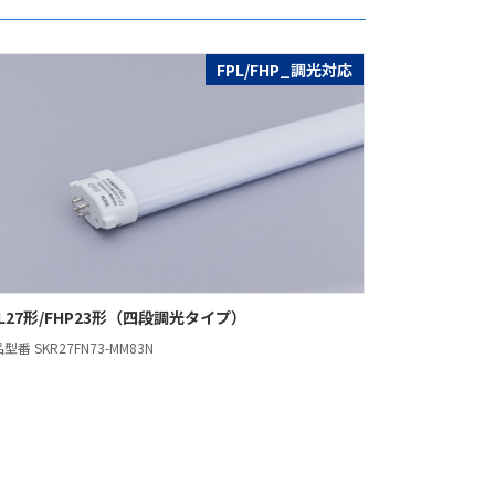
FPL/FHP_調光対応
PL27形/FHP23形（四段調光タイプ）
型番 SKR27FN73-MM83N