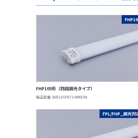
FHP10
FHP105形（四段調光タイプ）
製品型番 SKR105FN73-MM83N
FPL/FHP_調光対