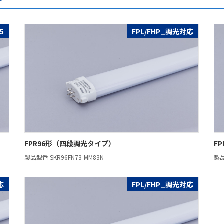
5
FPL/FHP_調光対応
FPR96形（四段調光タイプ）
F
製品型番 SKR96FN73-MM83N
製品
応
FPL/FHP_調光対応