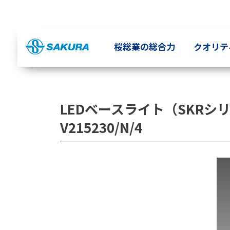
コ
ナ
ン
ビ
テ
ゲ
ン
ー
桜総業の総合力
クオリテ
ツ
シ
へ
ョ
ス
ン
キ
に
LEDベースライト（SKRシリ
ッ
移
プ
動
V215230/N/4