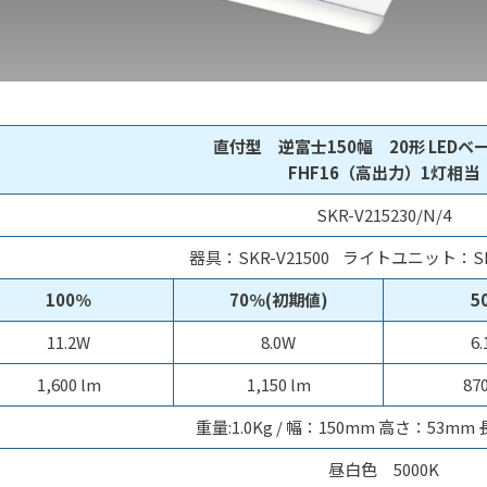
直付型 逆富士150幅 20形 LEDベ
FHF16（高出力）1灯相当
SKR-V215230/N/4
器具：SKR-V21500 ライトユニット：SKR
100％
70％(初期値)
5
11.2W
8.0W
6
1,600 lm
1,150 lm
87
重量:1.0Kg / 幅：150mm 高さ：53mm 
昼白色 5000K