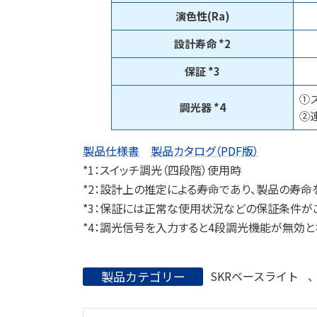
演色性(Ra)
設計寿命 *2
保証 *3
①
調光器 *4
②
製品仕様書
製品カタログ（PDF版）
*1：スイッチ調光（四段階）使用時
*2：設計上の推定による寿命であり、製品の寿命
*3：保証には正常な使用状況などの保証条件が
*4：調光信号を入力すると4段調光機能が無効と
製品カテゴリー
SKRベースライト