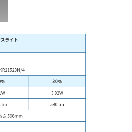
ースライト
21523N/4
0％
30％
.1W
3.92W
0 lm
540 lm
長さ:598mm