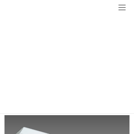
コ
ナ
ン
ビ
テ
ゲ
ン
ー
ツ
シ
へ
ョ
ス
ン
キ
に
ッ
移
LEDベースライト（SKRシリーズ）
プ
動
直付型 逆富士タイプ 230幅 x
1,250 FLR40形1灯 SKR-
V420331/N/4