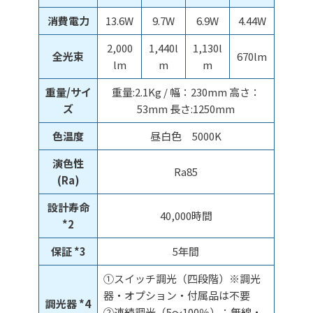
消費電力
13.6W
9.7W
6.9W
4.44W
2,000
1,440l
1,130l
全光束
670lm
lm
m
m
重量/サイ
重量:2.1Kg / 幅：230mm 高さ：
ズ
53mm 長さ:1250mm
色温度
昼白色 5000K
演色性
Ra85
(Ra)
設計寿命
40,000時間
*2
保証 *3
5年間
①スイッチ調光（四段階）※調光
器・オプション・付属品は不要
調光器 *4
②連続調光（5～100％）：無線・