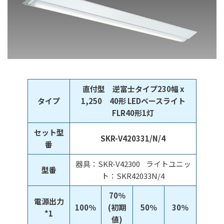
直付型 逆富士タイプ230幅 x
タイプ
1,250 40形 LEDベースライト
FLR40形1灯
セット型
SKR-V420331/N/4
番
器具：SKR-V42300 ライトユニッ
型番
ト：SKR42033N/4
70％
電源出力
100％
(初期
50％
30％
*1
値)